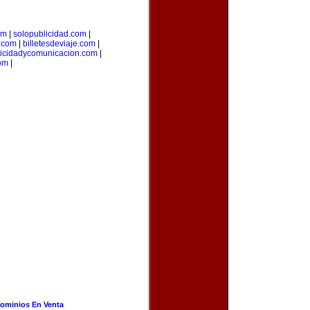
om
|
solopublicidad.com
|
a.com
|
billetesdeviaje.com
|
icidadycomunicacion.com
|
om
|
ominios En Venta