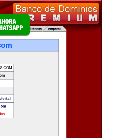
com
S.COM
com
oferta!
.com
tas