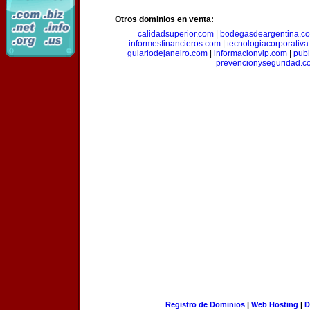
Otros dominios en venta:
calidadsuperior.com
|
bodegasdeargentina.c
informesfinancieros.com
|
tecnologiacorporativ
guiariodejaneiro.com
|
informacionvip.com
|
publ
prevencionyseguridad.c
Registro de Dominios
|
Web Hosting
|
D