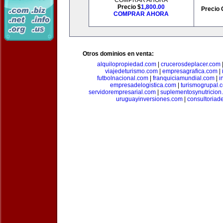
COMPRAR AHORA
Precio $
1,800.00
Precio 
COMPRAR AHORA
Otros dominios en venta:
alquilopropiedad.com
|
crucerosdeplacer.com
viajedeturismo.com
|
empresagrafica.com
|
futbolnacional.com
|
franquiciamundial.com
|
i
empresadelogistica.com
|
turismogrupal.
servidorempresarial.com
|
suplementosynutricion
uruguayinversiones.com
|
consultoriad