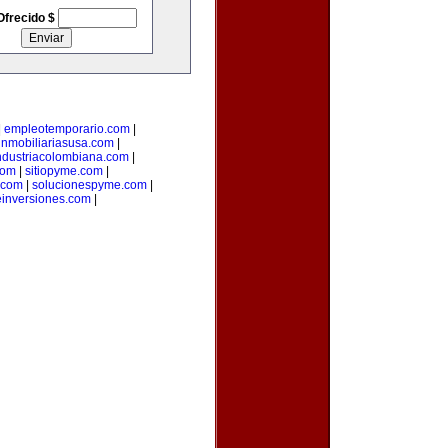
Ofrecido $
|
empleotemporario.com
|
inmobiliariasusa.com
|
ndustriacolombiana.com
|
com
|
sitiopyme.com
|
.com
|
solucionespyme.com
|
einversiones.com
|