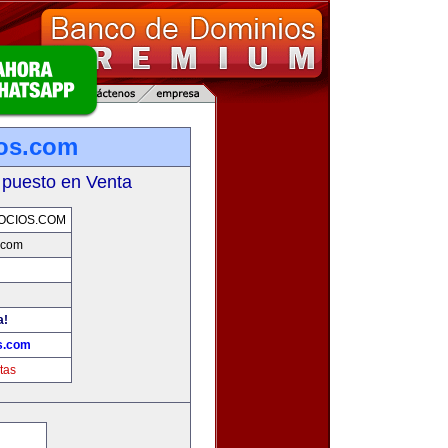
ios.com
 puesto en Venta
OCIOS.COM
.com
a!
s.com
tas