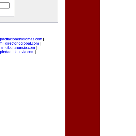
pacitacionenidiomas.com
|
om
|
directorioglobal.com
|
om
|
ciberanuncio.com
|
piedadesbolivia.com
|