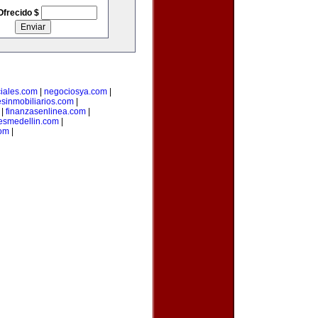
Ofrecido $
iales.com
|
negociosya.com
|
esinmobiliarios.com
|
|
finanzasenlinea.com
|
esmedellin.com
|
com
|