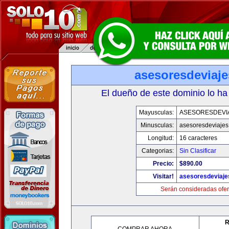
asesoresdeviaj
El dueño de este dominio lo ha
Mayusculas:
ASESORESDEVI
Minusculas:
asesoresdeviaje
Longitud:
16 caracteres
Categorias:
Sin Clasificar
Precio:
$890.00
Visitar!
asesoresdeviaj
Serán consideradas ofer
R