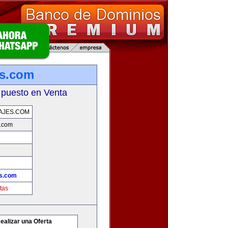
es.com
 puesto en Venta
AJES.COM
s.com
es.com
tas
ealizar una Oferta