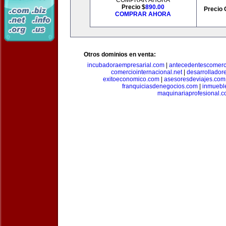
COMPRAR AHORA
Precio $
890.00
Precio 
COMPRAR AHORA
Otros dominios en venta:
incubadoraempresarial.com
|
antecedentescomerc
comerciointernacional.net
|
desarrollador
exitoeconomico.com
|
asesoresdeviajes.com
franquiciasdenegocios.com
|
inmuebl
maquinariaprofesional.