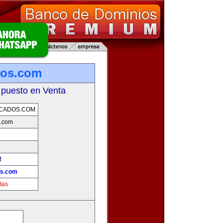
dos.com
 puesto en Venta
ICADOS.COM
s.com
!
os.com
tas