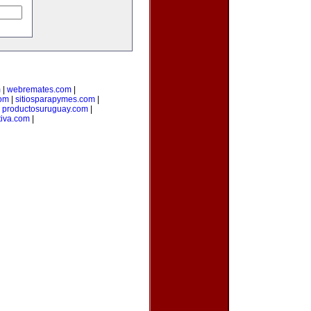
m
|
webremates.com
|
om
|
sitiosparapymes.com
|
|
productosuruguay.com
|
tiva.com
|